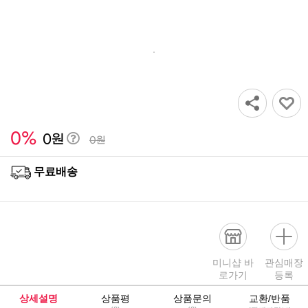
0
%
회
0
원
0원
원
무료배송
안
내
미니샵 바
관심매장
로가기
등록
상세설명
상품평
상품문의
교환/반품