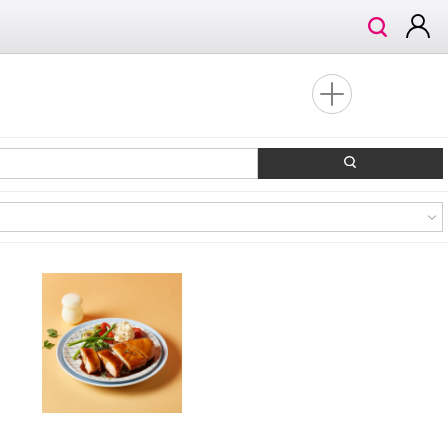
검
로
색
그
인
관
심
검
매
색
장
해
지