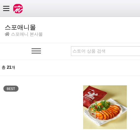
카테고리
스포애니몰
스포애니 본사몰
총
21
개