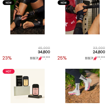
45,000
33,000
34,800
24,800
23%
25%
**,***
**,***