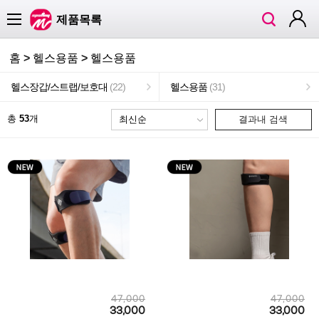
검
로
카테고리
제품목록
색
그
인
홈
>
헬스용품
>
헬스용품
헬스장갑/스트랩/보호대
(22)
헬스용품
(31)
총
53
개
결과내 검색
47,000
47,000
33,000
33,000