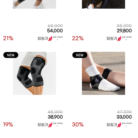
68,000
38,000
54,000
29,800
21%
22%
**,***
**,***
48,000
47,000
38,900
33,000
19%
30%
**,***
**,***