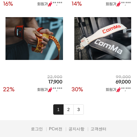
16%
14%
**,***
**,***
22,900
99,000
17,900
69,000
22%
30%
**,***
**,***
1
2
3
로그인
PC버전
공지사항
고객센터