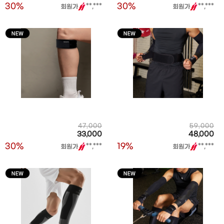
30%
30%
**,***
**,***
47,000
59,000
33,000
48,000
30%
19%
**,***
**,***