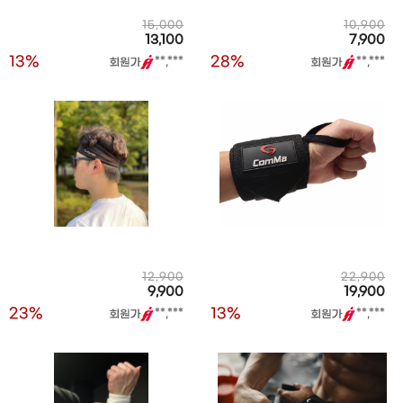
15,000
10,900
13,100
7,900
13%
28%
**,***
**,***
12,900
22,900
9,900
19,900
23%
13%
**,***
**,***